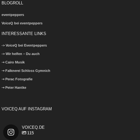
BLOGROLL
eventpeppers
VoiceQ bei eventpeppers
INTERESSANTE LINKS
-> VoiceQ bei Eventpeppers
-> Wir helfen – Du auch
⇢ Cairo Musik
⇢ Falknerei Schloss Gymnich
⇢ Perac Fotografie
⇢ Peter Hantke
VOICEQ AUF INSTAGRAM
VOICEQ.DE
115