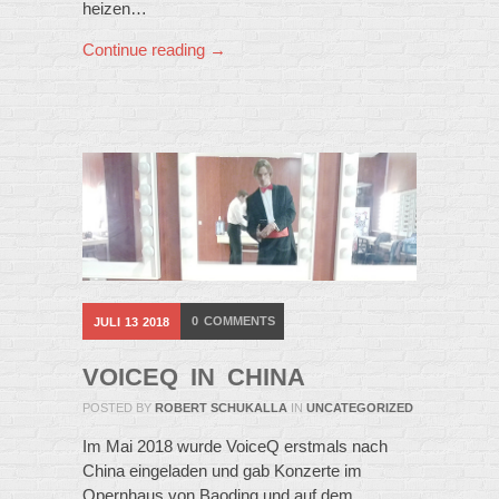
heizen…
Continue reading →
0
COMMENTS
JULI
13
2018
VOICEQ IN CHINA
POSTED BY
ROBERT SCHUKALLA
IN
UNCATEGORIZED
Im Mai 2018 wurde VoiceQ erstmals nach
China eingeladen und gab Konzerte im
Opernhaus von Baoding und auf dem