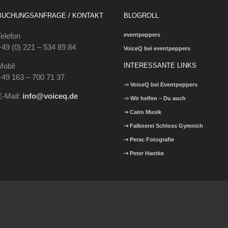
BUCHUNGSANFRAGE / KONTAKT
BLOGROLL
Telefon
eventpeppers
+49 (0) 221 – 534 89 84
VoiceQ bei eventpeppers
Mobil
INTERESSANTE LINKS
+49 163 – 700 71 37
-> VoiceQ bei Eventpeppers
E-Mail:
info@voiceq.de
-> Wir helfen – Du auch
⇢ Cairo Musik
⇢ Falknerei Schloss Gymnich
⇢ Perac Fotografie
⇢ Peter Hantke