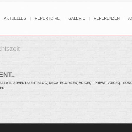
AKTUELLES
REPERTOIRE
GALERIE
REFERENZEN
A
htszeit
NT..
ALLA
IN
ADVENTSZEIT
,
BLOG
,
UNCATEGORIZED
,
VOICEQ - PRIVAT
,
VOICEQ - SON
TER